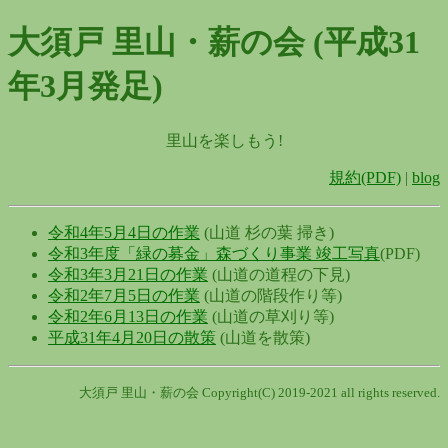
大須戸 里山・薪の会 (平成31
年3月発足)
里山を楽しもう!
規約(PDF)
|
blog
令和4年5月4日の作業
(山道 杉の葉 掃き)
令和3年度「緑の募金」森づくり事業 竣工写真
(PDF)
令和3年3月21日の作業
(山道の道程の下見)
令和2年7月5日の作業
(山道の階段作り等)
令和2年6月13日の作業
(山道の草刈り等)
平成31年4月20日の散策
(山道を散策)
大須戸 里山・薪の会 Copyright(C) 2019-2021 all rights reserved.